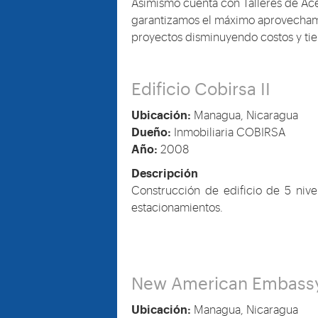
Asimismo cuenta con Talleres de Acer
garantizamos el máximo aprovechamie
proyectos disminuyendo costos y ti
Edificio Cobirsa II
Ubicación:
Managua, Nicaragua
Dueño:
Inmobiliaria COBIRSA
Año:
2008
Descripción
Construcción de edificio de 5 ni
estacionamientos.
New American Embassy
Ubicación:
Managua, Nicaragua