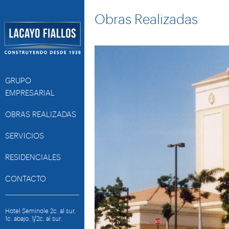
Obras Realizadas
GRUPO
EMPRESARIAL
OBRAS REALIZADAS
SERVICIOS
RESIDENCIALES
CONTACTO
Hotel Seminole 2c. al sur,
1c. abajo, 1/2c. al sur.