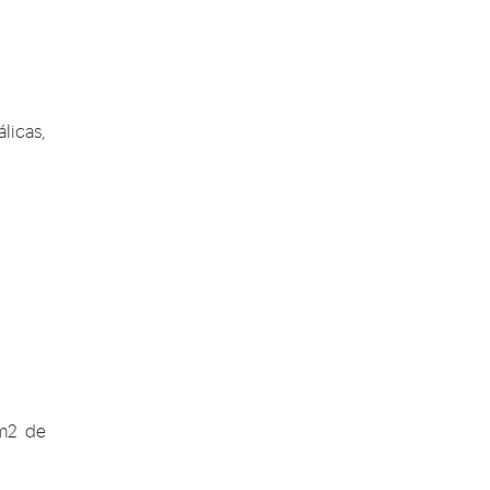
licas,
 m2 de