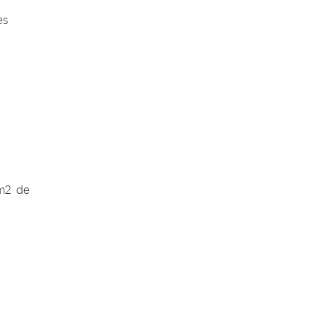
es
 m2 de